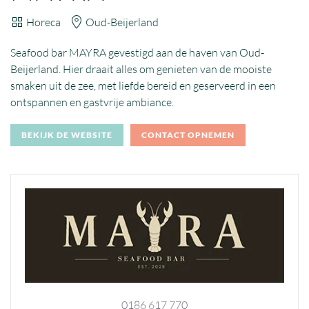
Horeca
Oud-Beijerland
Seafood bar MAYRA gevestigd aan de haven van Oud-
Beijerland. Hier draait alles om genieten van de mooiste
smaken uit de zee, met liefde bereid en geserveerd in een
ontspannen en gastvrije ambiance.
BEKIJK DE WEBSITE
CONTACT OPNEMEN
0186 617 770