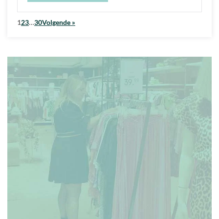
1
2
3
…
30
Volgende »