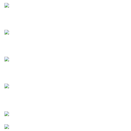
DAGELIJKSE HAP
KRINGLOOP­WINKELS
RESTAURANTS
LUNCHROOMS
BORRELEN