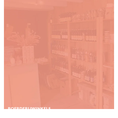
BOERDERIJ­WINKELS