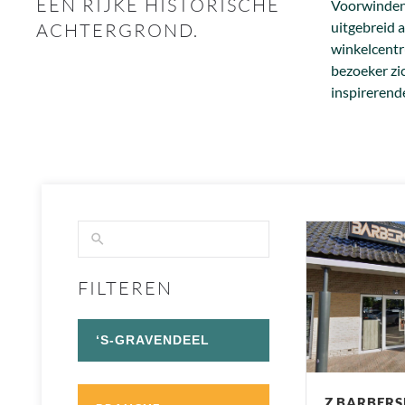
EEN RIJKE HISTORISCHE
Voorwinden,
uitgebreid 
ACHTERGROND.
winkelcentr
bezoeker zi
inspirerende
FILTEREN
‘S-GRAVENDEEL
Z BARBER