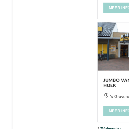
MEER INF
JUMBO VA
HOEK
's-Graven
MEER INF
1
2
Volgende »