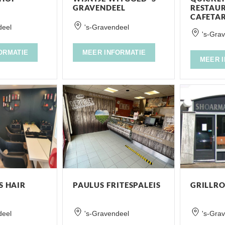
GRAVENDEEL
RESTAU
CAFETA
deel
's-Gravendeel
's-Gra
ORMATIE
MEER INFORMATIE
MEER 
S HAIR
PAULUS FRITESPALEIS
GRILLR
deel
's-Gravendeel
's-Gra