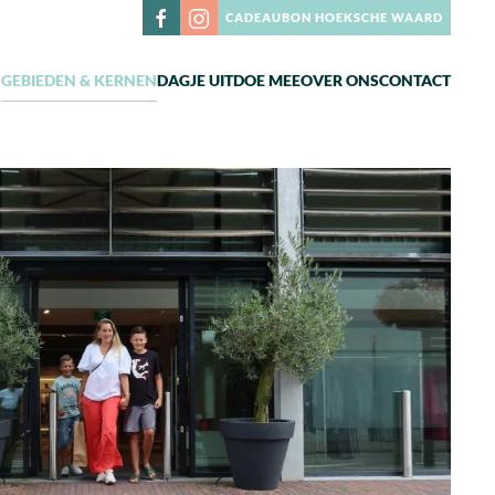
CADEAUBON HOEKSCHE WAARD
N
GEBIEDEN & KERNEN
DAGJE UIT
DOE MEE
OVER ONS
CONTACT