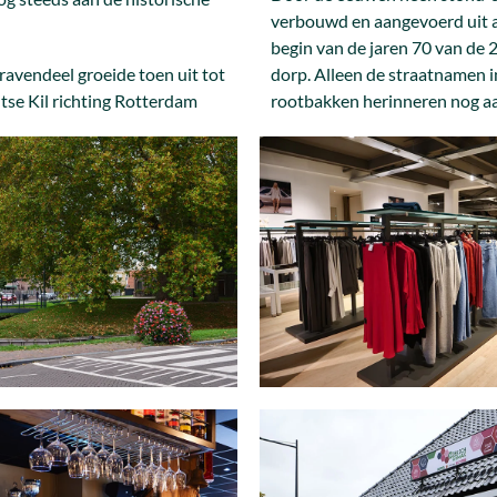
verbouwd en aangevoerd uit a
begin van de jaren 70 van de 
ravendeel groeide toen uit tot
dorp. Alleen de straatnamen 
tse Kil richting Rotterdam
rootbakken herinneren nog aan