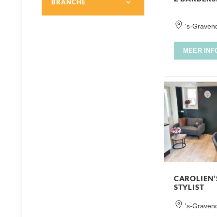
BRANCHE
's-Graven
MEER INF
CAROLIEN’
STYLIST
's-Graven