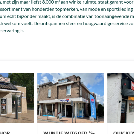
 met zijn maar liefst 8.000 m² aan winkelruimte, staat garant voo
assortiment van honderden topmerken, van mode en sportkleding t
um echt bijzonder maakt, is de combinatie van toonaangevende mod
ch welkom voelt. De ontspannen sfeer en hoogwaardige service zor
 ervaring is.
SHOP
WIJNTJE WITGOED ‘S-
QUICKLY