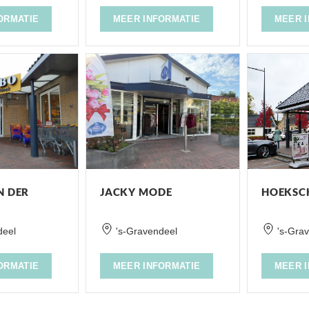
ORMATIE
MEER INFORMATIE
MEER 
N DER
JACKY MODE
HOEKSC
deel
's-Gravendeel
's-Gra
ORMATIE
MEER INFORMATIE
MEER 