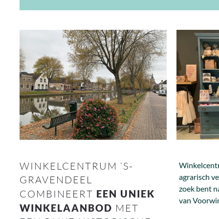
WINKELCENTRUM ‘S-
Winkelcentr
agrarisch v
GRAVENDEEL
zoek bent n
COMBINEERT
EEN UNIEK
van Voorwin
WINKELAANBOD
MET