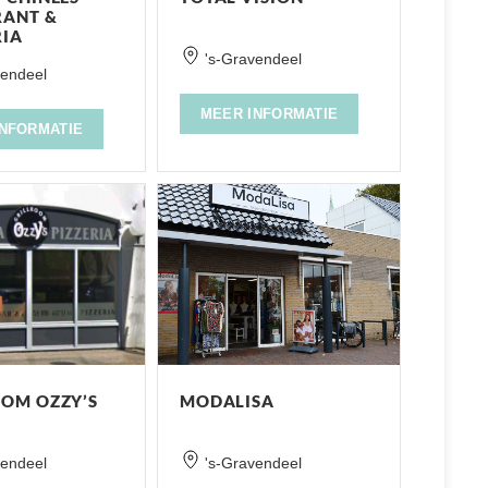
RANT &
RIA
's-Gravendeel
vendeel
MEER INFORMATIE
INFORMATIE
OOM OZZY’S
MODALISA
vendeel
's-Gravendeel