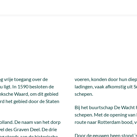
g vrije toegang over de
voeren, konden door hun diep
 ligt. In 1590 besloten de
ladingen, vaak afkomstig uit 
oeksche Waard, om dit gebied
schepen.
erd het gebied door de Staten
Bij het buurtschap De Wacht 
schepen. Met de opening van 
olland. De naam van het dorp
route naar Rotterdam bood, ver
wel des Graven Deel. De drie
Door de eeuwen heen stond ‘s
g steeds aan de historische