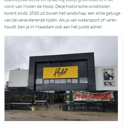
vorm van Molen de Hoop. Deze historische windmolen
torent sinds 1830 uit boven het landschap, een stille getuige
van de veranderende tijden. Als je van watersport of varen
houdt, ben je in Maasdam ook aan het juiste adres!