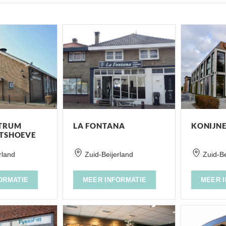
TRUM
LA FONTANA
KONIJN
TSHOEVE
rland
Zuid-Beijerland
Zuid-Be
ORMATIE
MEER INFORMATIE
MEER 