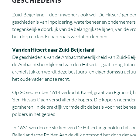
GESCHIEDENIS
Zuid-Beijerland – door inwoners ook wel ‘De Hitsert’ genoe
geschiedenis van inpoldering, waterbeheer en ondernemersc
toegankelijke doorkijk van de belangrijkste lijnen, van de v
het dorp en landschap zoals we dat nu kennen.
Van den Hitsert naar Zuid-Beijerland
De geschiedenis van de Ambachtsheerlijkheid van Zuid-Beij
de Ambachtsheerlijkheid van den Hitsert – gaat terug tot in
archiefstukken wordt deze bestuurs- en eigendomsstructuu
het oude vaderlandse recht.
Op 30 september 1614 verkocht Karel, graaf van Egmond, h
‘den Hitsaert’ aan verschillende kopers. Die kopers noemde
gorsheren. In de praktijk vormde dit de basis voor het behee
polders in het gebied.
In 1631 werden de slikken van De Hitsert ingepolderd als 
Beijerlandsche Polder. Aan de dijk ontstond het dorp dat v