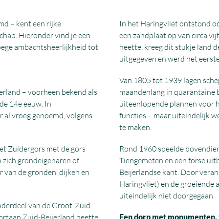
md – kent een rijke
In het Haringvliet ontstond o
hap. Hieronder vind je een
een zandplaat op van circa vij
roege ambachtsheerlijkheid tot
heette, kreeg dit stukje land
uitgegeven en werd het eerste
Van 1805 tot 1939 lagen sche
erland – voorheen bekend als
maandenlang in quarantaine b
 de 14e eeuw. In
uiteenlopende plannen voor he
r al vroeg genoemd, volgens
functies – maar uiteindelijk
te maken.
et Zuidergors met de gors
Rond 1960 speelde bovendien
n zich grondeigenaren of
Tiengemeten en een forse uit
r van de gronden, dijken en
Beijerlandse kant. Door veran
Haringvliet) en de groeiende 
uiteindelijk niet doorgegaan.
onderdeel van de Groot-Zuid-
oortaan Zuid-Beijerland heette
Een dorp met monumenten, 