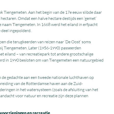
ok Tiengemeten. Aan het begin van de 17e eeuw slibde daar
f hectaren. Omdat een halve hectare destijds een ‘gemet’
 de naam Tiengemeten. In 1668 werd het eiland in erfpacht
 deel ingepolderd.
pen die terugkeerden van reizen naar ‘De Oost’ soms
ij Tiengemeten. Later (1956-1990) passeerden
t eiland – van recreatiepark tot andere grootschalige
 werd in 1990 besloten om van Tiengemeten een natuurgebied
 de gedachte aan een tweede nationale luchthaven op
breiding van de Rotterdamse haven aan de Zuid-
deringen in het watersysteem (zoals de afsluiting van het
aandacht voor natuur en recreatie zijn deze plannen
voorzieningen en recreatie