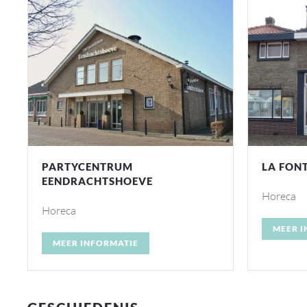
LA FONTANA
KONIJN
Horeca
Kleding 
MEER INFORMATIE
MEER I