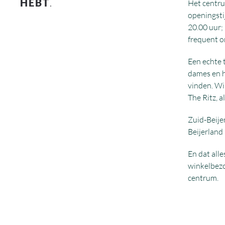
HEBT
.
Het centru
openingsti
20.00 uur;
frequent o
Een echte 
dames en h
vinden. Wil
The Ritz, a
Zuid-Beijer
Beijerland 
En dat all
winkelbezoe
centrum.