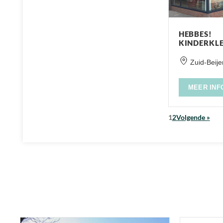
HEBBES!
KINDERKL
Zuid-Beije
MEER INF
1
2
Volgende »