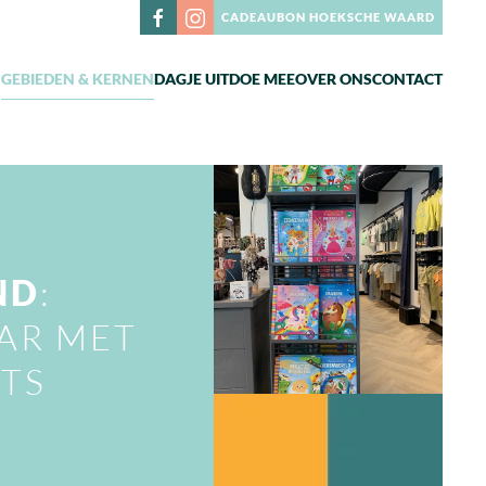
CADEAUBON HOEKSCHE WAARD
N
GEBIEDEN & KERNEN
DAGJE UIT
DOE MEE
OVER ONS
CONTACT
ND
:
AAR MET
TS