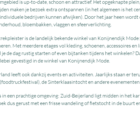
mgebied is up-to-date, schoon en attractief. Het opgeknapte plein
jden maken je bezoek extra ontspannen (in het algemeen is het c
 individuele bedrijven kunnen afwijken). Door het jaar heen wordt
nderhoud, bloembakken, vlaggen en sfeerverlichting.
trekpleister is de landelijk bekende winkel van Konijnendijk Mod
eren. Met meerdere etages vol kleding, schoenen, accessoires en l
 je de dag rustig starten of even bijtanken tijdens het winkelen? 
llebei gevestigd in de winkel van Konijnendijk Mode.
land leeft ook dankzij events en activiteiten. Jaarlijks staan er 
(foodtruckfestival), de Sinterklaasintocht en andere evenementen d
es in een prachtige omgeving: Zuid-Beijerland ligt midden in het 
k dus gerust met een frisse wandeling of fietstocht in de buurt en 