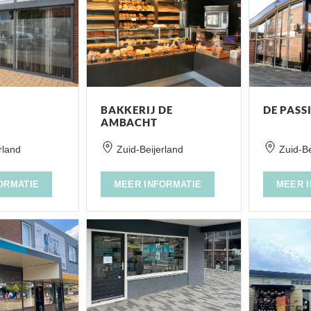
BAKKERIJ DE
DE PASS
AMBACHT
rland
Zuid-Beijerland
Zuid-Be
ORMATIE
MEER INFORMATIE
MEER 