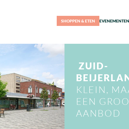
SHOPPEN & ETEN
EVENEMENTE
ZUID-
BEIJERLA
KLEIN, M
EEN GROO
AANBOD