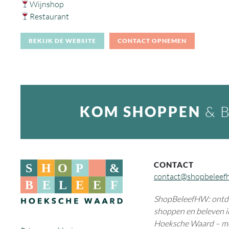
Wijnshop
Restaurant
BEKIJK DE WEBSITE
CONTACT OPNEMEN
KOM SHOPPEN
& 
CONTACT
contact@shopbeleef
ShopBeleefHW: ontde
shoppen en beleven i
Hoeksche Waard – m