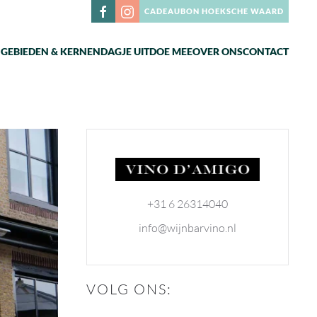
CADEAUBON HOEKSCHE WAARD
N
GEBIEDEN & KERNEN
DAGJE UIT
DOE MEE
OVER ONS
CONTACT
+31 6 26314040
info@wijnbarvino.nl
VOLG ONS: