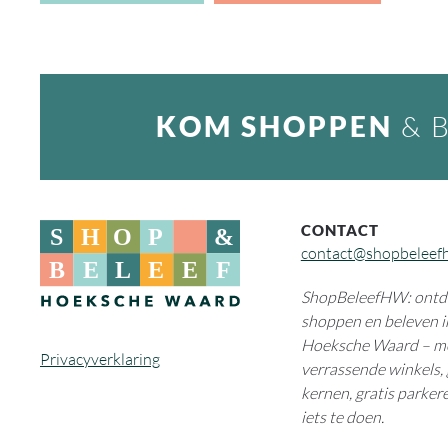
KOM SHOPPEN
& 
CONTACT
contact@shopbeleef
ShopBeleefHW: ontde
shoppen en beleven i
Hoeksche Waard – m
Privacyverklaring
verrassende winkels, 
kernen, gratis parkere
iets te doen.