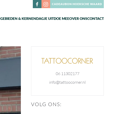
CADEAUBON HOEKSCHE WAARD
N
GEBIEDEN & KERNEN
DAGJE UIT
DOE MEE
OVER ONS
CONTACT
06 11302177
info@tattoocorner.nl
VOLG ONS: