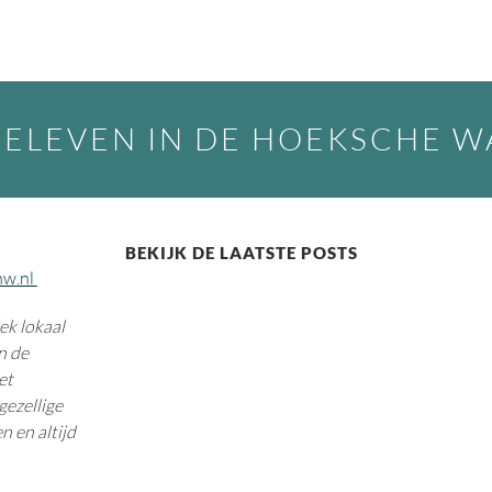
BELEVEN IN DE HOEKSCHE 
BEKIJK DE LAATSTE POSTS
hw.nl
k lokaal
n de
et
gezellige
n en altijd