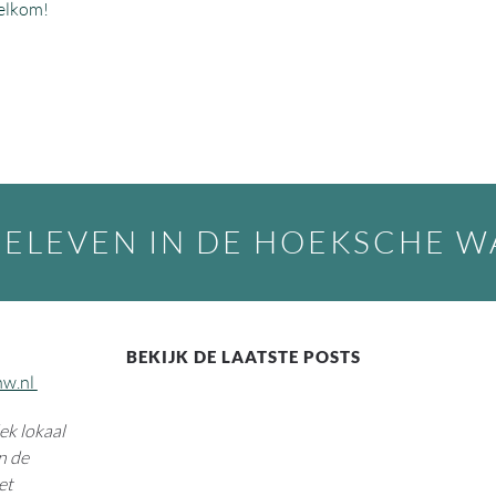
welkom!
BELEVEN IN DE HOEKSCHE 
BEKIJK DE LAATSTE POSTS
hw.nl
k lokaal
n de
et