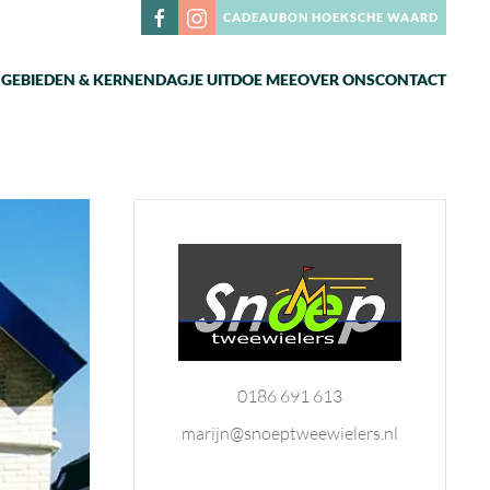
CADEAUBON HOEKSCHE WAARD
N
GEBIEDEN & KERNEN
DAGJE UIT
DOE MEE
OVER ONS
CONTACT
0186 691 613
marijn@snoeptweewielers.nl