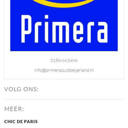
0186-661496
info@primerazuidbeijerland.nl
VOLG ONS:
MEER:
CHIC DE PARIS