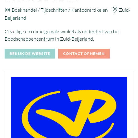
Boekhandel / Tijdschriften / Kantoorartikelen
Zuid-
Beijerland
Gezellige en ruime gemakswinkel als onderdeel van het
Boodschappencentrum in Zuid-Beijerland.
BEKIJK DE WEBSITE
CONTACT OPNEMEN