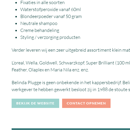
Fixaties in alle soorten
Waterstofperoxide vanaf 60ml
Blondeerpoeder vanaf 50 gram
Neutrale shampoo
Creme behandeling
Styling / verzorging producten
Verder leveren wij een zeer uitgebreid assortiment klein mat
L’oreal, Wella, Goldwell, Schwarzkopf, Super Brilliant (100 m
Feather, Olaplex en Maria Nila enz. enz.
Belinda Plugge is geen onbekende in het kappersbedrijf. Beli
werkgever te hebben gewerkt besloot zij in 1988 de stoute s
BEKIJK DE WEBSITE
CONTACT OPNEMEN