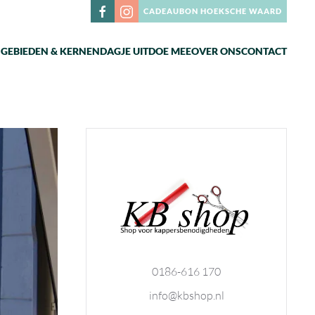
CADEAUBON HOEKSCHE WAARD
N
GEBIEDEN & KERNEN
DAGJE UIT
DOE MEE
OVER ONS
CONTACT
0186-616 170
info@kbshop.nl