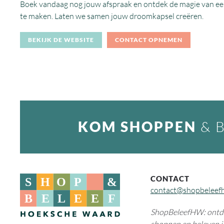
Boek vandaag nog jouw afspraak en ontdek de magie van een 
te maken. Laten we samen jouw droomkapsel creëren.
BEKIJK DE WEBSITE
CONTACT OPNEMEN
KOM SHOPPEN
& 
CONTACT
contact@shopbeleef
ShopBeleefHW: ontde
shoppen en beleven i