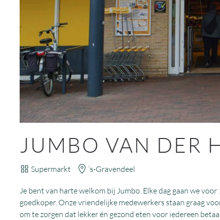
JUMBO VAN DER
Supermarkt
‘s-Gravendeel
Je bent van harte welkom bij Jumbo. Elke dag gaan we voor 
goedkoper. Onze vriendelijke medewerkers staan graag voor 
om te zorgen dat lekker én gezond eten voor iedereen betaal