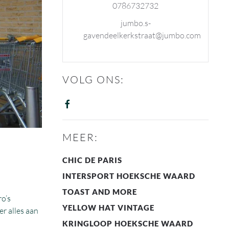
0786732732
jumbo.s-
gavendeelkerkstraat@jumbo.com
VOLG ONS:
MEER:
CHIC DE PARIS
INTERSPORT HOEKSCHE WAARD
TOAST AND MORE
ro’s
YELLOW HAT VINTAGE
r alles aan
KRINGLOOP HOEKSCHE WAARD