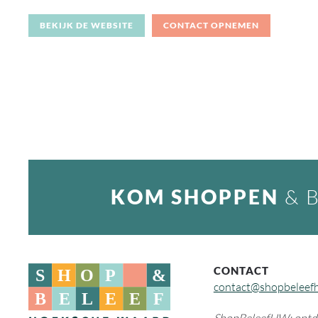
BEKIJK DE WEBSITE
CONTACT OPNEMEN
KOM SHOPPEN
& 
CONTACT
contact@shopbeleef
ShopBeleefHW: ontde