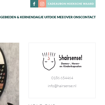
CADEAUBON HOEKSCHE WAARD
N
GEBIEDEN & KERNEN
DAGJE UIT
DOE MEE
OVER ONS
CONTACT
0186 654464
info@hairsense.nl