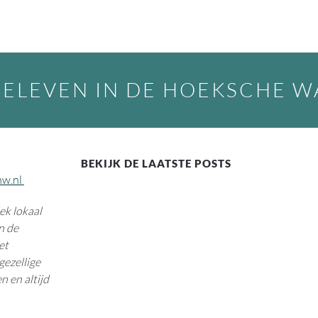
BELEVEN IN DE HOEKSCHE 
BEKIJK DE LAATSTE POSTS
hw.nl
k lokaal
n de
et
gezellige
n en altijd