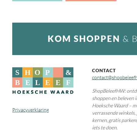
KOM SHOPPEN
& 
CONTACT
contact@shopbeleef
ShopBeleefHW: ontde
shoppen en beleven i
Hoeksche Waard – m
Privacyverklaring
verrassende winkels, 
kernen, gratis parkere
iets te doen.