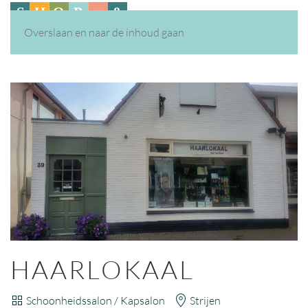
Overslaan en naar de inhoud gaan
HAARLOKAAL
Schoonheidssalon / Kapsalon
Strijen