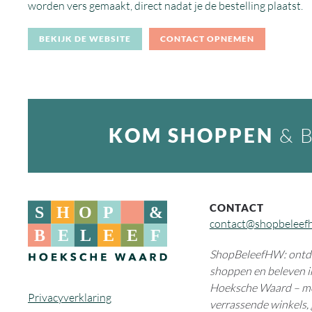
worden vers gemaakt, direct nadat je de bestelling plaatst.
BEKIJK DE WEBSITE
CONTACT OPNEMEN
KOM SHOPPEN
& 
CONTACT
contact@shopbeleef
ShopBeleefHW: ontde
shoppen en beleven i
Hoeksche Waard – m
Privacyverklaring
verrassende winkels, 