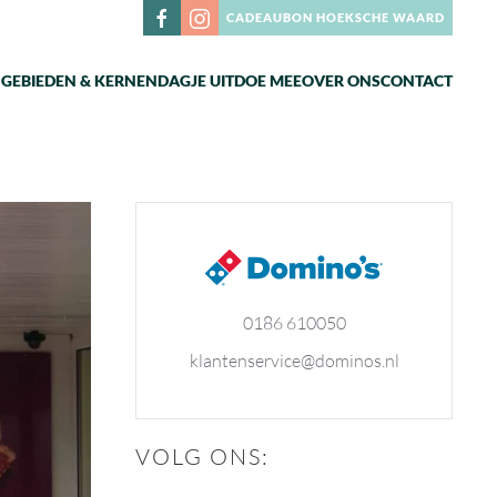
CADEAUBON HOEKSCHE WAARD
N
GEBIEDEN & KERNEN
DAGJE UIT
DOE MEE
OVER ONS
CONTACT
0186 610050
klantenservice@dominos.nl
VOLG ONS: