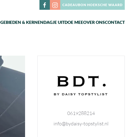
CADEAUBON HOEKSCHE WAARD
N
GEBIEDEN & KERNEN
DAGJE UIT
DOE MEE
OVER ONS
CONTACT
0619288214
info@bydaisy-topstylist.nl