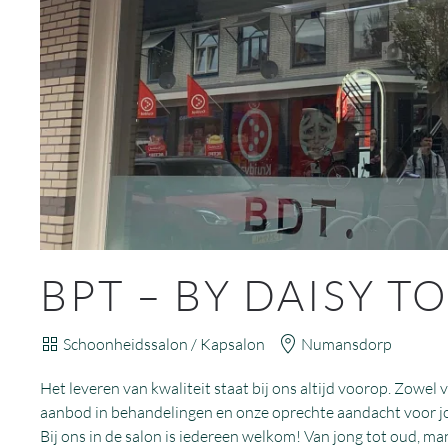
BPT – BY DAISY T
Schoonheidssalon / Kapsalon
Numansdorp
Het leveren van kwaliteit staat bij ons altijd voorop. Zowel
aanbod in behandelingen en onze oprechte aandacht voor j
Bij ons in de salon is iedereen welkom! Van jong tot oud, man