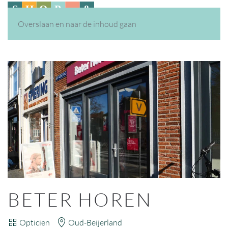
Overslaan en naar de inhoud gaan
BETER HOREN
Opticien
Oud-Beijerland