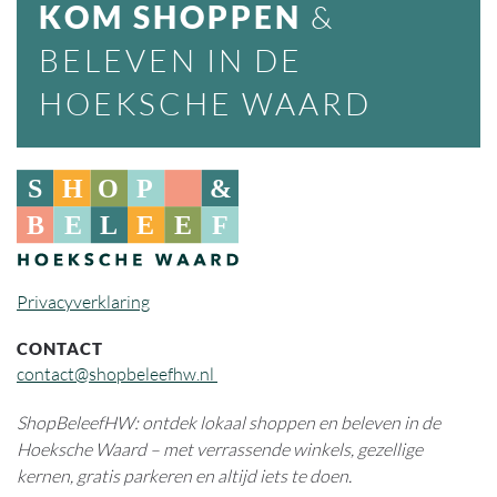
KOM SHOPPEN
&
BELEVEN IN DE
HOEKSCHE WAARD
Privacyverklaring
CONTACT
contact@shopbeleefhw.nl
ShopBeleefHW: ontdek lokaal shoppen en beleven in de
Hoeksche Waard – met verrassende winkels, gezellige
kernen, gratis parkeren en altijd iets te doen.