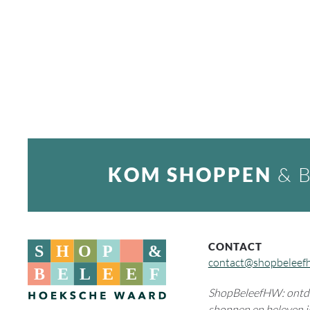
KOM SHOPPEN
& 
CONTACT
contact@shopbeleef
ShopBeleefHW: ontde
shoppen en beleven i