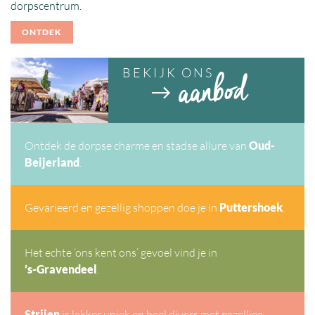
dorpscentrum.
ONTDEK
BEKIJK ONS
Ontdek de dorpse charme en stadse allure van
Oud-
Beijerland
.
Gevarieerd en gezellig shoppen doe je in
Puttershoek
.
Het echte ‘ons kent ons’ gevoel vind je in
’s-Gravendeel
.
Strijen
is lekker uniek en heel divers met gezellige