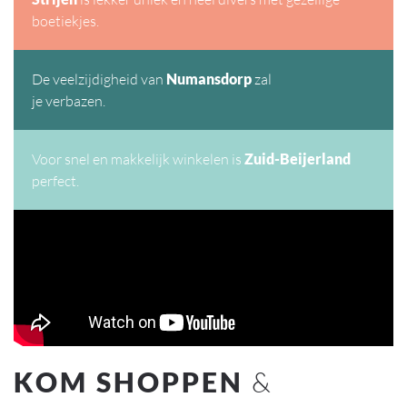
boetiekjes.
De veelzijdigheid van
Numansdorp
zal
je verbazen.
Voor snel en makkelijk winkelen is
Zuid-Beijerland
perfect.
KOM SHOPPEN
&