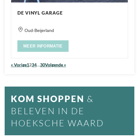
DE VINYL GARAGE
Oud-Beijerland
MEER INFORMATIE
« Vorige
1
2
3
4
…
30
Volgende »
KOM SHOPPEN
&
BELEVEN IN DE
HOEKSCHE WAARD