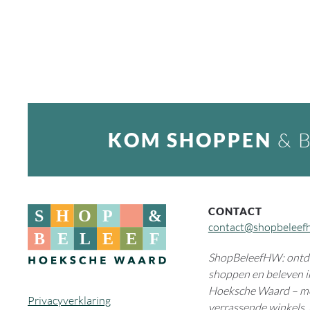
KOM SHOPPEN
& 
CONTACT
contact@shopbeleef
ShopBeleefHW: ontde
shoppen en beleven i
Hoeksche Waard – m
Privacyverklaring
verrassende winkels, 